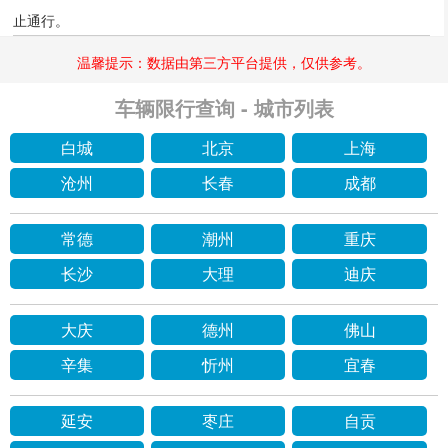
止通行。
温馨提示：数据由第三方平台提供，仅供参考。
车辆限行查询 - 城市列表
白城
北京
上海
沧州
长春
成都
常德
潮州
重庆
长沙
大理
迪庆
大庆
德州
佛山
辛集
忻州
宜春
延安
枣庄
自贡