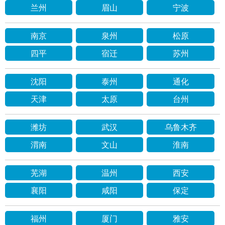
兰州
眉山
宁波
南京
泉州
松原
四平
宿迁
苏州
沈阳
泰州
通化
天津
太原
台州
潍坊
武汉
乌鲁木齐
渭南
文山
淮南
芜湖
温州
西安
襄阳
咸阳
保定
福州
厦门
雅安