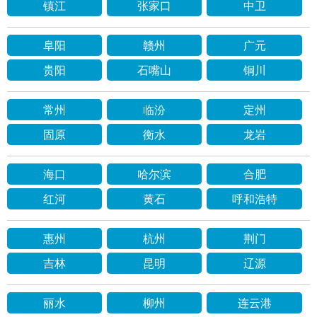
镇江
张家口
中卫
阜阳
赣州
广元
贵阳
石嘴山
铜川
常州
临汾
定州
固原
衡水
龙岩
海口
哈尔滨
合肥
红河
黄石
呼和浩特
惠州
杭州
荆门
吉林
昆明
辽源
丽水
柳州
连云港