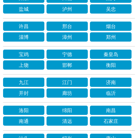
盐城
泸州
吴忠
许昌
邢台
烟台
淄博
漳州
郑州
宝鸡
宁德
秦皇岛
上饶
邯郸
衡阳
九江
江门
济南
开封
廊坊
临沂
洛阳
绵阳
南昌
南通
清远
石家庄