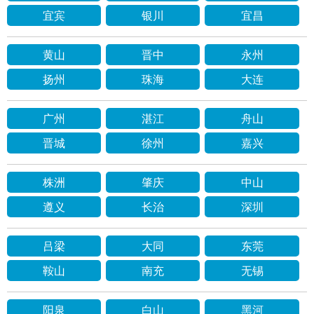
宜宾
银川
宜昌
黄山
晋中
永州
扬州
珠海
大连
广州
湛江
舟山
晋城
徐州
嘉兴
株洲
肇庆
中山
遵义
长治
深圳
吕梁
大同
东莞
鞍山
南充
无锡
阳泉
白山
黑河