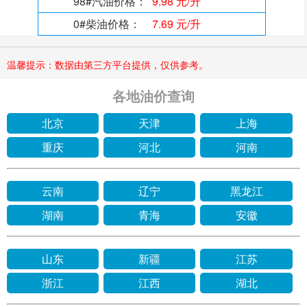
98#汽油价格：
9.98 元/升
0#柴油价格：
7.69 元/升
温馨提示：数据由第三方平台提供，仅供参考。
各地油价查询
北京
天津
上海
重庆
河北
河南
云南
辽宁
黑龙江
湖南
青海
安徽
山东
新疆
江苏
浙江
江西
湖北