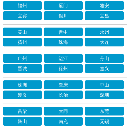
福州
厦门
雅安
宜宾
银川
宜昌
黄山
晋中
永州
扬州
珠海
大连
广州
湛江
舟山
晋城
徐州
嘉兴
株洲
肇庆
中山
遵义
长治
深圳
吕梁
大同
东莞
鞍山
南充
无锡