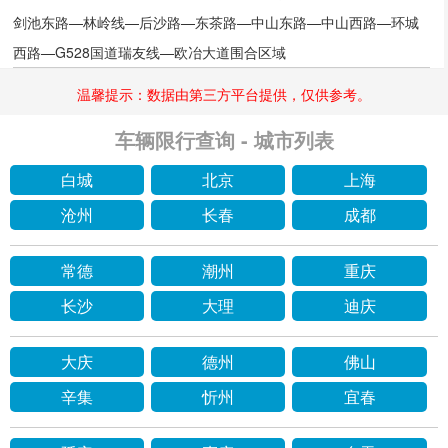
剑池东路—林岭线—后沙路—东茶路—中山东路—中山西路—环城
西路—G528国道瑞友线—欧冶大道围合区域
温馨提示：数据由第三方平台提供，仅供参考。
车辆限行查询 - 城市列表
白城
北京
上海
沧州
长春
成都
常德
潮州
重庆
长沙
大理
迪庆
大庆
德州
佛山
辛集
忻州
宜春