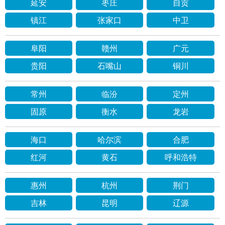
延安
枣庄
自贡
镇江
张家口
中卫
阜阳
赣州
广元
贵阳
石嘴山
铜川
常州
临汾
定州
固原
衡水
龙岩
海口
哈尔滨
合肥
红河
黄石
呼和浩特
惠州
杭州
荆门
吉林
昆明
辽源