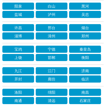
阳泉
白山
黑河
盐城
泸州
吴忠
许昌
邢台
烟台
淄博
漳州
郑州
宝鸡
宁德
秦皇岛
上饶
邯郸
衡阳
九江
江门
济南
开封
廊坊
临沂
洛阳
绵阳
南昌
南通
清远
石家庄