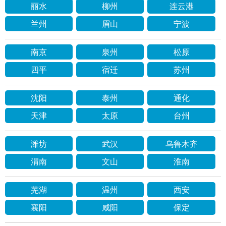
丽水
柳州
连云港
兰州
眉山
宁波
南京
泉州
松原
四平
宿迁
苏州
沈阳
泰州
通化
天津
太原
台州
潍坊
武汉
乌鲁木齐
渭南
文山
淮南
芜湖
温州
西安
襄阳
咸阳
保定