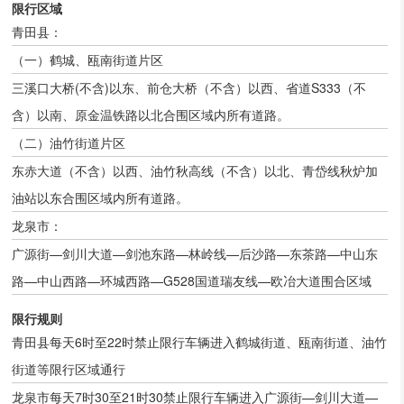
限行区域
青田县：
（一）鹤城、瓯南街道片区
三溪口大桥(不含)以东、前仓大桥（不含）以西、省道S333（不
含）以南、原金温铁路以北合围区域内所有道路。
（二）油竹街道片区
东赤大道（不含）以西、油竹秋高线（不含）以北、青岱线秋炉加
油站以东合围区域内所有道路。
龙泉市：
广源街—剑川大道—剑池东路—林岭线—后沙路—东茶路—中山东
路—中山西路—环城西路—G528国道瑞友线—欧冶大道围合区域
限行规则
青田县每天6时至22时禁止限行车辆进入鹤城街道、瓯南街道、油竹
街道等限行区域通行
龙泉市每天7时30至21时30禁止限行车辆进入广源街—剑川大道—