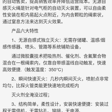
的自动售卖，提高销售效率并降低运营成本。无源自
感灭火绳是针对电气柜的自动灭火装置，可以自由柔
性安装在柜内易起火点附近，为内含颗粒的绳索状，
通过窒息方法来达到灭火效果。
产品六大特性
1、无源自感式独立灭火：无需存储罐、温感/烟
感传感器、喷头、管路等系统辅助设备，
通过微胶囊技术把吸热剂、催化剂、含氟聚合物
混合在一根绳索内，仅靠自带感温线自动触发，快速
高效便捷.（触发温度：350℃)
2、瞬间快速灭火：几秒内瞬间灭火，喷射点非常
均匀，比探火管类能更快速地完成柜内
灭火剂全淹没过程；
3、结构简单，柔性设计，安装快速便捷：安装过
程无需停机，无需钻孔、铆接，无电源、